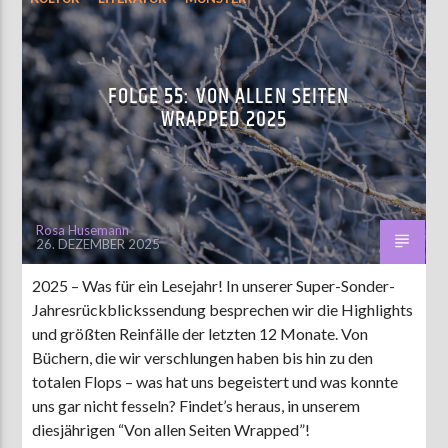
UNTERHALTUNG
FOLGE 55: VON ALLEN SEITEN
WRAPPED 2025
Rosa Husemann
26. DEZEMBER 2025
2025 – Was für ein Lesejahr! In unserer Super-Sonder-
Jahresrückblickssendung besprechen wir die Highlights
und größten Reinfälle der letzten 12 Monate. Von
Büchern, die wir verschlungen haben bis hin zu den
totalen Flops – was hat uns begeistert und was konnte
uns gar nicht fesseln? Findet’s heraus, in unserem
diesjährigen “Von allen Seiten Wrapped”!