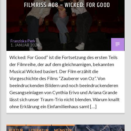
FILMRISS #08 – WICKED: FOR GOOD
AKTUELLE SENDUNG
COFFEESHOP
09:00
12:00
Franziska Perk
1. JANUAR 2026
Wicked: For Good“ ist die Fortsetzung des ersten Teils
ZU HÖREN IN
Münster
90,9 MHz
Steinfurt
103,9 MHz
der Filmreihe, der auf dem gleichnamigen, bekannten
Musical Wicked basiert. Der Film erzählt die
Vorgeschichte des Films “Zauberer von Oz”. Von
beeindruckenden Bildern und noch beeindruckenderen
Gesangseinlagen von Cynthia Erivo und Ariana Grande
lässt sich unser Traum-Trio nicht blenden. Warum knallt
ohne Erklärung ein Einfamilienhaus samt […]
KULTUR
LITERATUR
MÜNSTER