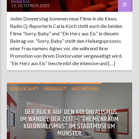
Redaktion
18. DEZEMBER 2025
Jeden Donnerstag kommen neue Filme in die Kinos.
Radio Q-Reporterin Carla Koch stellt euch die beiden
Filme “Sorry, Baby” und “Ein Herz aus Eis” in diesem
Beitrag vor. “Sorry, Baby” stellt den Heilungsprozess
einer Frau namens Agnes vor, die während ihrer
Promotion von ihrem Doktorvater vergewaltigt wird.
“Ein Herz aus Eis” beschreibt die intensive und […]
GESELLSCHAFT
HIGHLIGHT
HOCHSCHULE
INTERVIEW
KULTUR
MÜNSTER
POLITIK
DER BLICK AUF DEN KOLONIALISMUS
IM WANDEL DER ZEIT – “THEMENRAUM
KOLONIALISMUS” IM STADTMUSEUM
MÜNSTER