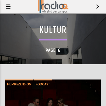
KULTUR
PAGE: 6
FILMREZENSION
PODCAST
AKTUELLER TRACK
UNTERHALTUNG
LIVE IT DOWN
TYLER BALLGAME