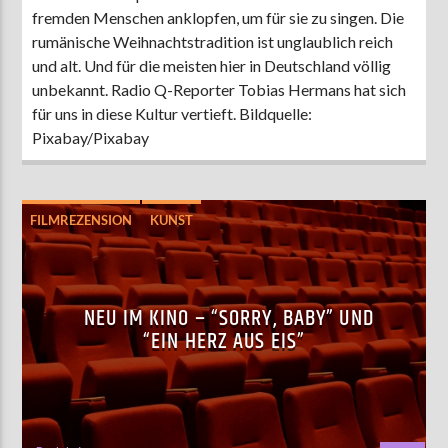
fremden Menschen anklopfen, um für sie zu singen. Die
rumänische Weihnachtstradition ist unglaublich reich
und alt. Und für die meisten hier in Deutschland völlig
unbekannt. Radio Q-Reporter Tobias Hermans hat sich
für uns in diese Kultur vertieft. Bildquelle:
Pixabay/Pixabay
FILMREZENSION
KUNST
LEBEN UND FREIZEIT
UNTERHALTUNG
NEU IM KINO – “SORRY, BABY” UND
“EIN HERZ AUS EIS”