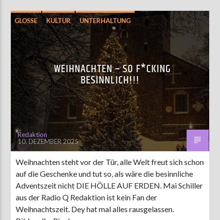
GLOSSE
KULTUR
UNTERHALTUNG
WEIHNACHTEN – SO F*CKING
BESINNLICH!!!
Redaktion
10. DEZEMBER 2025
Weihnachten steht vor der Tür, alle Welt freut sich schon
auf die Geschenke und tut so, als wäre die besinnliche
Adventszeit nicht DIE HÖLLE AUF ERDEN. Mai Schiller
aus der Radio Q Redaktion ist kein Fan der
Weihnachtszeit. Dey hat mal alles rausgelassen.