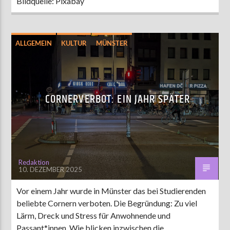
Bildquelle: Pixabay
ALLGEMEIN
KULTUR
MÜNSTER
CORNERVERBOT: EIN JAHR SPÄTER
Redaktion
10. DEZEMBER 2025
Vor einem Jahr wurde in Münster das bei Studierenden
beliebte Cornern verboten. Die Begründung: Zu viel
Lärm, Dreck und Stress für Anwohnende und
Passant*innen. Wie blicken inzwischen die