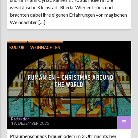
westfälische Kleinstadt Rheda-Wiedenbrück und
brachten dabei ihre eigenen Erfahrungen von magischen
Weihnachten […]
KULTUR
WEIHNACHTEN
RUMÄNIEN – CHRISTMAS AROUND
THE WORLD
Redaktion
19. DEZEMBER 2025
Pflaumenschnaps brauen oder um 3 Uhr nachts bei