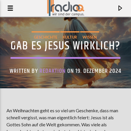
GESCHICHTE
KULTUR
WISSEN
GAB ES JESUS WIRKLICH?
WRITTEN BY
REDAKTION
ON 19. DEZEMBER 2024
AKTUELLER TRACK
An Weihnachten geht es so viel um Geschenke, dass man
schnell vergisst, was man eigentlich feiert: Jesus ist als
50 50
Gottes Sohn auf die Welt gekommen. Was viele als
MISO EXTRA