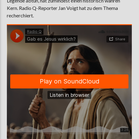
Legende abtun, hat zumindest einen historisch wahren
Kern. Radio Q-Reporter Jan Voigt hat zu dem Thema
recherchiert.
AKTUELLE SENDUNG
MOEBIUS
00:00
18:00
ZU HÖREN IN
Münster
90,9 MHz
Steinfurt
103,9 MHz