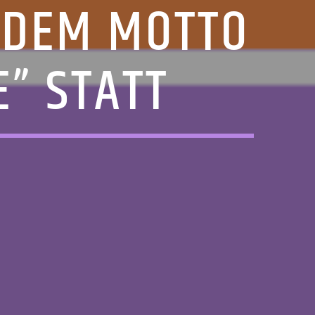
 DEM MOTTO
” STATT