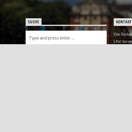
SUCHE
KONTAKT
Die Redak
Uhr) bese
Wie du uns