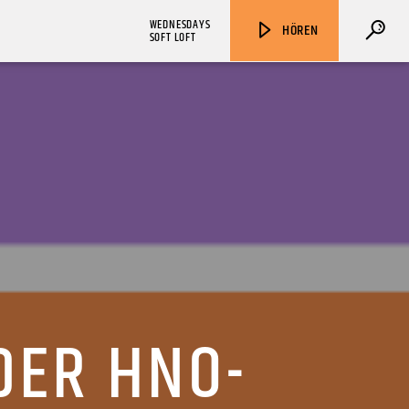
WEDNESDAYS
HÖREN
SOFT LOFT
ZU HÖREN IN
Münster
90,9 MHz
Steinfurt
103,9 MHz
DER HNO-