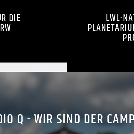
R DIE
LWL-NA
NRW
PLANETARIU
PR
IO Q - WIR SIND DER CAM