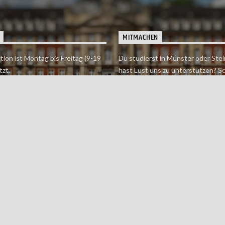
MITMACHEN
tion ist Montag bis Freitag (9-19
Du studierst in Münster oder Stei
tzt.
hast Lust uns zu unterstützen? S
 erreichst findet du hier.
einfach in der Redaktion vorbei o
dich bei uns.
Jetzt mitmachen