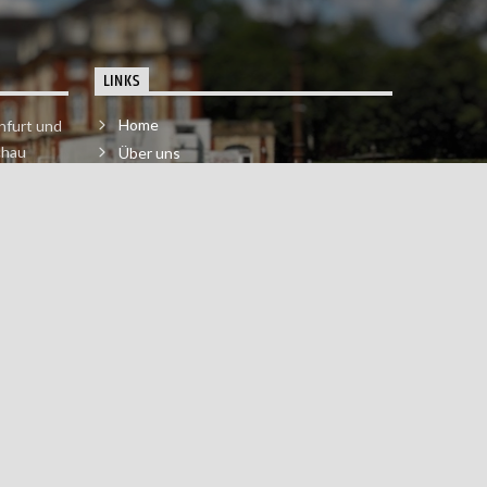
LINKS
Home
nfurt und
chau
Über uns
der melde
Impressum & Datenschutzerklärung