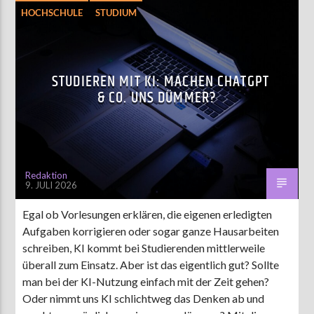
HOCHSCHULE
STUDIUM
STUDIEREN MIT KI: MACHEN CHATGPT
& CO. UNS DÜMMER?
Redaktion
9. JULI 2026
Egal ob Vorlesungen erklären, die eigenen erledigten
Aufgaben korrigieren oder sogar ganze Hausarbeiten
schreiben, KI kommt bei Studierenden mittlerweile
überall zum Einsatz. Aber ist das eigentlich gut? Sollte
man bei der KI-Nutzung einfach mit der Zeit gehen?
Oder nimmt uns KI schlichtweg das Denken ab und