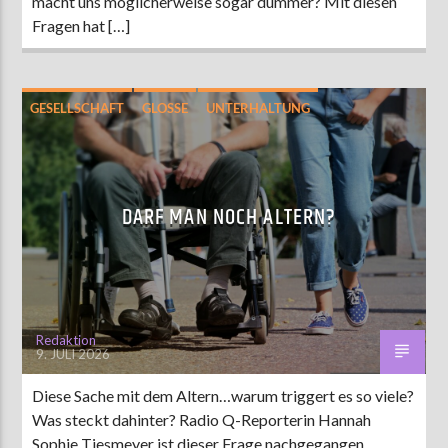
macht uns möglicherweise sogar dümmer? Mit diesen
Fragen hat […]
GESELLSCHAFT
GLOSSE
UNTERHALTUNG
DARF MAN NOCH ALTERN?
Redaktion
9. JULI 2026
Diese Sache mit dem Altern…warum triggert es so viele?
Was steckt dahinter? Radio Q-Reporterin Hannah
Sophie Tiesmeyer ist dieser Frage nachgegangen.