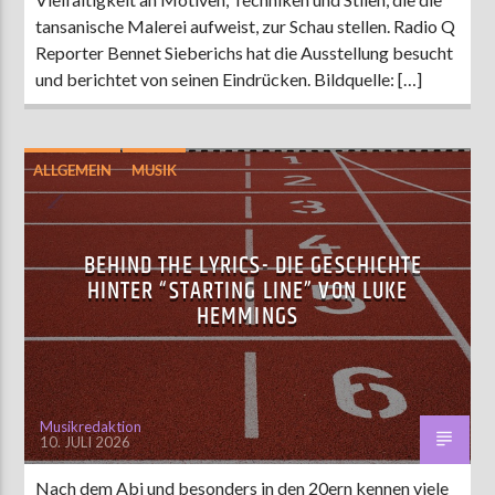
tansanische Malerei aufweist, zur Schau stellen. Radio Q
Reporter Bennet Sieberichs hat die Ausstellung besucht
und berichtet von seinen Eindrücken. Bildquelle: […]
ALLGEMEIN
MUSIK
BEHIND THE LYRICS- DIE GESCHICHTE
HINTER “STARTING LINE” VON LUKE
HEMMINGS
Musikredaktion
10. JULI 2026
Nach dem Abi und besonders in den 20ern kennen viele