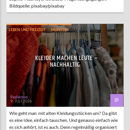
Bildquelle: pixabay/pixabay
LEBEN UND FREIZEIT
MÜNSTER
KLEIDER MACHEN LEUTE –
NACHHALTIG
Redaktion
9. JULI 2026
Wie geht man mit alten Kleidungsstücken um? Da gibt
es eine Idee, einfach tauschen. Und genauso einfach wie
es sich anhört, ist es auch. Denn regelmäßig organisiert