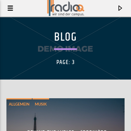
BLOG
PAGE: 3
ALLGEMEIN
MUSIK
AKTUELLER TRACK
FAREWELL TO THE FAIRGROUND
WHITE LIES