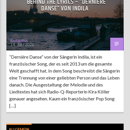
BEHIND THE LYRICS – “DERNIÈRE
DANSE” VON INDILA
AKTUELLE SENDUNG
MOEBIUS
00:00
09:00
Redaktion
14. JULI 2026
“Dernière Danse” von der Sängerin Indila, ist ein
ZU HÖREN IN
Münster
90,9 MHz
Steinfurt
103,9 MHz
französischer Song, der es seit 2013 um die gesamte
Welt geschafft hat. In dem Song beschreibt die Sängerin
eine Trennung von einer geliebten Person und das Leben
danach. Die Ausgestaltung der Melodie und des
Liedtextes hat sich Radio-Q-Reporterin Kira Köller
genauer angesehen. Kaum ein französischer Pop Song
[…]
ALLGEMEIN