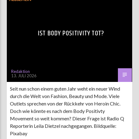
IST BODY POSITIVITY TOT?
Redaktion
13. JULI 2026
Seit nun schon einem guten Jahr weht ein neuer Wind
durch die Welt von Fashion, Beauty und Mode. Viele
Outlets sprechen von der Rückkehr von Heroin Chic.
Doch wie könnte es nach dem Body Positivty
Movement so weit kommen? Dieser Frage ist Radio Q
Reporterin Leila Dietzel nachgegangen. Bildquelle:
Pixabay