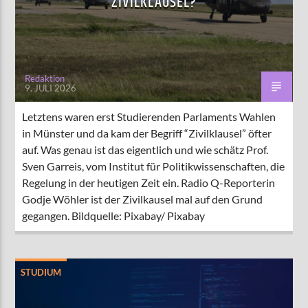
ZIVILKLAUSEL?
AKTUELLE SENDUNG
MOEBIUS
Redaktion
9. JULI 2026
00:00
09:00
Letztens waren erst Studierenden Parlaments Wahlen
in Münster und da kam der Begriff “Zivilklausel” öfter
ZU HÖREN IN
Münster
90,9 MHz
auf. Was genau ist das eigentlich und wie schätz Prof.
Steinfurt
103,9 MHz
Sven Garreis, vom Institut für Politikwissenschaften, die
Regelung in der heutigen Zeit ein. Radio Q-Reporterin
Godje Wöhler ist der Zivilkausel mal auf den Grund
gegangen. Bildquelle: Pixabay/ Pixabay
STUDIUM