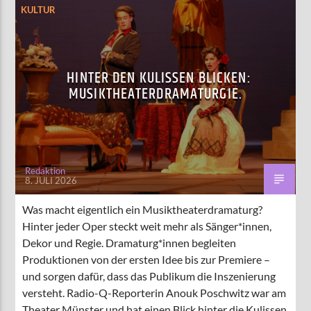
KULTUR
HINTER DEN KULISSEN BLICKEN:
MUSIKTHEATERDRAMATURGIE.
Redaktion
8. JULI 2026
Was macht eigentlich ein Musiktheaterdramaturg?
Hinter jeder Oper steckt weit mehr als Sänger*innen,
Dekor und Regie. Dramaturg*innen begleiten
Produktionen von der ersten Idee bis zur Premiere –
und sorgen dafür, dass das Publikum die Inszenierung
versteht. Radio-Q-Reporterin Anouk Poschwitz war am
Theater Münster und hat einen Blick hinter die Kulissen