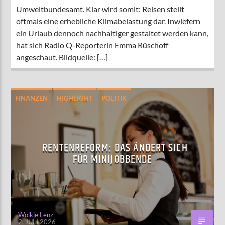
Umweltbundesamt. Klar wird somit: Reisen stellt
oftmals eine erhebliche Klimabelastung dar. Inwiefern
ein Urlaub dennoch nachhaltiger gestaltet werden kann,
hat sich Radio Q-Reporterin Emma Rüschoff
angeschaut. Bildquelle: […]
FINANZEN
HIGHLIGHT
POLITIK
STUDIUM
RENTENREFORM: DAS ÄNDERT SICH
FÜR MINIJOBBENDE
Wolkje Lenz
2. JULI 2026