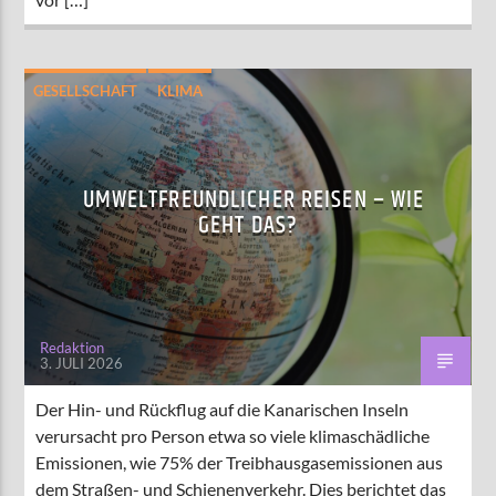
GESELLSCHAFT
KLIMA
LEBEN UND FREIZEIT
UMWELTFREUNDLICHER REISEN – WIE
GEHT DAS?
Redaktion
3. JULI 2026
Der Hin- und Rückflug auf die Kanarischen Inseln
verursacht pro Person etwa so viele klimaschädliche
Emissionen, wie 75% der Treibhausgasemissionen aus
dem Straßen- und Schienenverkehr. Dies berichtet das