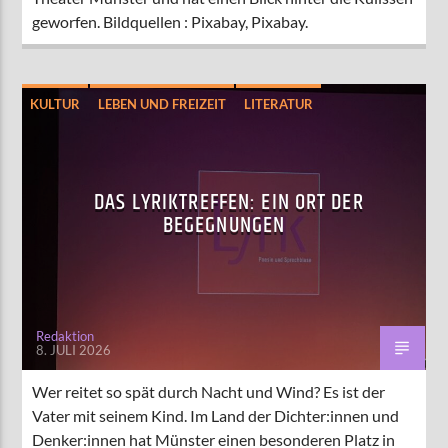
geworfen. Bildquellen : Pixabay, Pixabay.
KULTUR
LEBEN UND FREIZEIT
LITERATUR
MÜNSTER
DAS LYRIKTREFFEN: EIN ORT DER
BEGEGNUNGEN
Redaktion
8. JULI 2026
Wer reitet so spät durch Nacht und Wind? Es ist der
Vater mit seinem Kind. Im Land der Dichter:innen und
Denker:innen hat Münster einen besonderen Platz in