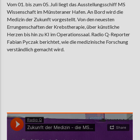
Vom 01. bis zum 05. Juli liegt das Ausstellungsschiff MS
Wissenschaft im Münsteraner Hafen. An Bord wird die
Medizin der Zukunft vorgestellt. Von den neuesten
AKTUELLE SENDUNG
Errungenschaften der Krebstherapie, über künstliche
MOEBIUS
Herzen bis hin zu KI im Operationssaal. Radio Q-Reporter
Fabian Pyczak berichtet, wie die medizinische Forschung
19:00
24:00
verständlich gemacht wird.
ZU HÖREN IN
Münster
90,9 MHz
Steinfurt
103,9 MHz