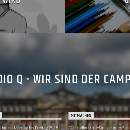
 WIRD
U
IO Q - WIR SIND DER CAM
MITMACHEN
tion ist Montag bis Freitag (9-19
Du studierst in Münster oder Stei