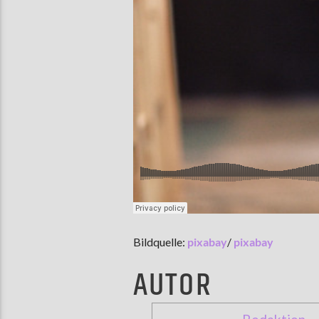
Bildquelle:
pixabay
/
pixabay
AUTOR