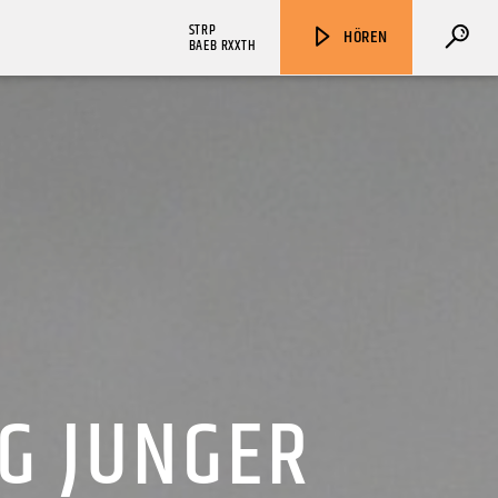
STRP
HÖREN
BAEB RXXTH
ZU HÖREN IN
Münster
90,9 MHz
Steinfurt
103,9 MHz
G JUNGER