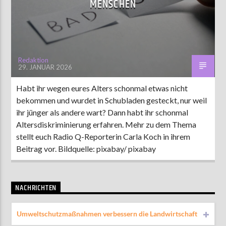
MENSCHEN
AKTUELLE SENDUNG
MOEBIUS
Redaktion
29. JANUAR 2026
19:00
24:00
Habt ihr wegen eures Alters schonmal etwas nicht
bekommen und wurdet in Schubladen gesteckt, nur weil
ZU HÖREN IN
Münster
90,9 MHz
Steinfurt
103,9 MHz
ihr jünger als andere wart? Dann habt ihr schonmal
Altersdiskriminierung erfahren. Mehr zu dem Thema
stellt euch Radio Q-Reporterin Carla Koch in ihrem
Beitrag vor. Bildquelle: pixabay/ pixabay
NACHRICHTEN
Umweltschutzmaßnahmen verbessern die Landwirtschaft