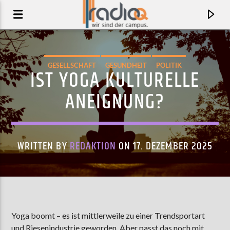
GESELLSCHAFT
GESUNDHEIT
POLITIK
IST YOGA KULTURELLE
ANEIGNUNG?
WRITTEN BY
REDAKTION
ON 17. DEZEMBER 2025
AKTUELLER TRACK
LOST BOYS
Yoga boomt – es ist mittlerweile zu einer Trendsportart
PHOEBE BRIDGERS
und Riesenindustrie geworden. Aber passt das noch mit