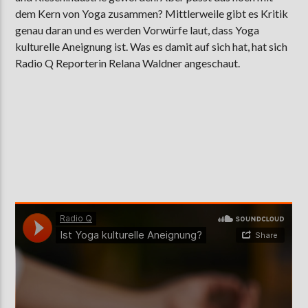
dem Kern von Yoga zusammen? Mittlerweile gibt es Kritik
genau daran und es werden Vorwürfe laut, dass Yoga
kulturelle Aneignung ist. Was es damit auf sich hat, hat sich
AKTUELLE SENDUNG
Radio Q Reporterin Relana Waldner angeschaut.
MOEBIUS
19:00
24:00
ZU HÖREN IN
Münster
90,9 MHz
Steinfurt
103,9 MHz