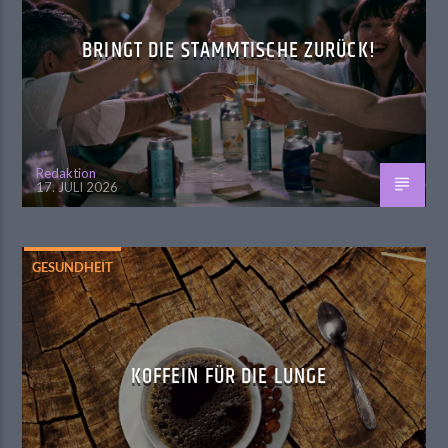
BRINGT DIE STAMMTISCHE ZURÜCK!
Redaktion
17. JULI 2026
GESUNDHEIT
KOFFEIN FÜR DIE LUNGE