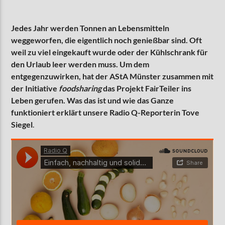
Jedes Jahr werden Tonnen an Lebensmitteln
weggeworfen, die eigentlich noch genießbar sind. Oft
AKTUELLE SENDUNG
MOEBIUS
weil zu viel eingekauft wurde oder der Kühlschrank für
den Urlaub leer werden muss. Um dem
12:00
24:00
entgegenzuwirken, hat der AStA Münster zusammen mit
der Initiative
foodsharing
das Projekt FairTeiler ins
Leben gerufen. Was das ist und wie das Ganze
ZU HÖREN IN
Münster
90,9 MHz
Steinfurt
103,9 MHz
funktioniert erklärt unsere Radio Q-Reporterin Tove
Siegel
.