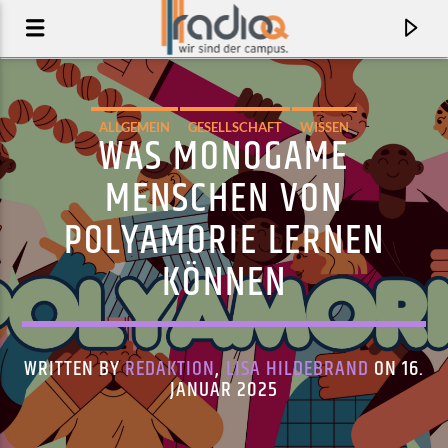
ALLGEMEIN
GESELLSCHAFT
WISSEN
WAS MONOGAME
MENSCHEN VON
POLYAMORIE LERNEN
KÖNNEN
WRITTEN BY
REDAKTION
,
LISA HILDEBRAND
ON 16.
AKTUELLER TRACK
JANUAR 2025
GOING HOME TO A PARTY
JW FRANCIS