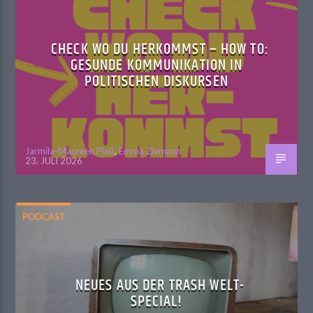
CHECK WO DU HERKOMMST – HOW TO:
GESUNDE KOMMUNIKATION IN
POLITISCHEN DISKURSEN
Jarmila-Maureen Pleß
,
Emma Ziemann
23. JULI 2026
PODCAST
NEUES AUS DER TRASH WELT-
SPECIAL!