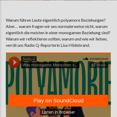
Warum führen Leute eigentlich polyamore Beziehungen?
AKTUELLE SENDUNG
Aber… warum fragen wir uns normalerweise nicht, warum
MOEBIUS
eigentlich die meisten in einer monogamen Beziehung sind?
00:00
09:00
Warum wir reflektieren sollten, warum und wie wir lieben,
verrät uns Radio Q-Reporterin Lisa Hildebrand.
ZU HÖREN IN
Münster
90,9 MHz
Steinfurt
103,9 MHz