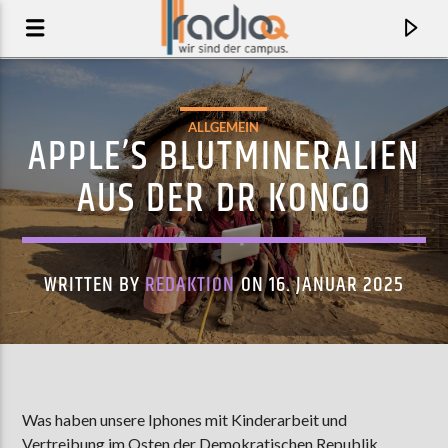
ALLGEMEIN
APPLE’S BLUTMINERALIEN
AUS DER DR KONGO
WRITTEN BY
REDAKTION
ON 16. JANUAR 2025
AKTUELLER TRACK
NEVERENDER (STARRING TAME IMPALA)
Was haben unsere Iphones mit Kinderarbeit und
JUSTICE
Vertreibung im Osten der Demokratischen Republik