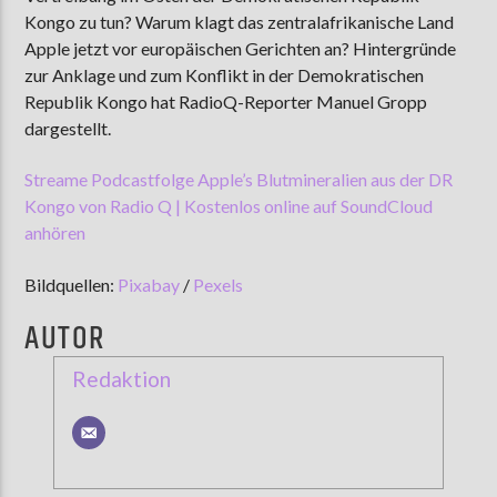
Kongo zu tun? Warum klagt das zentralafrikanische Land
Apple jetzt vor europäischen Gerichten an? Hintergründe
zur Anklage und zum Konflikt in der Demokratischen
AKTUELLE SENDUNG
Republik Kongo hat RadioQ-Reporter Manuel Gropp
MOEBIUS
dargestellt.
12:00
24:00
Streame Podcastfolge Apple’s Blutmineralien aus der DR
Kongo von Radio Q | Kostenlos online auf SoundCloud
anhören
ZU HÖREN IN
Münster
90,9 MHz
Steinfurt
103,9 MHz
Bildquellen:
Pixabay
/
Pexels
AUTOR
Redaktion