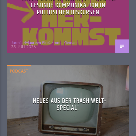
GESUNDE KOMMUNIKATION IN
POLITISCHEN DISKURSEN
Jarmila-Maureen Pleß
,
Emma Ziemann
23. JULI 2026
PODCAST
NEUES AUS DER TRASH WELT-
SPECIAL!