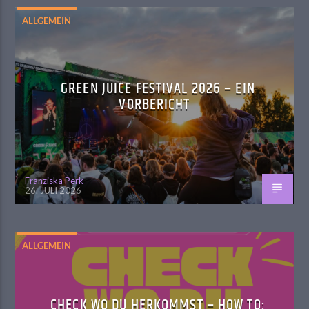
ALLGEMEIN
GREEN JUICE FESTIVAL 2026 – EIN
VORBERICHT
Franziska Perk
26. JULI 2026
ALLGEMEIN
CHECK WO DU HERKOMMST – HOW TO: