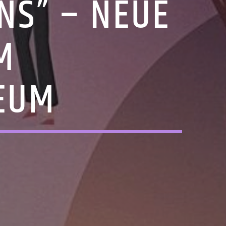
NS” – NEUE
M
EUM