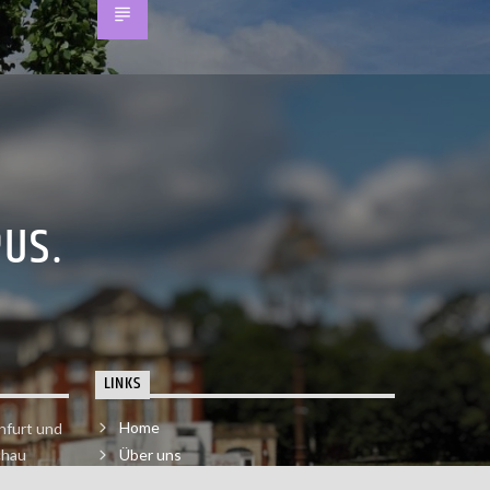
PUS.
LINKS
Home
nfurt und
chau
Über uns
der melde
Impressum & Datenschutzerklärung