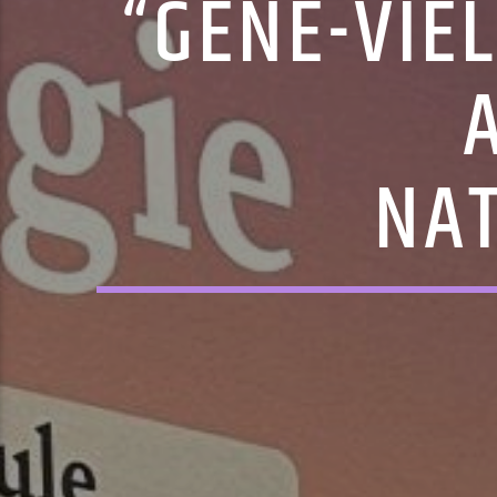
“GENE-VIE
NA