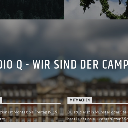
IO Q - WIR SIND DER CAM
MITMACHEN
tion ist Montag bis Freitag (9-19
Du studierst in Münster oder Stei
tzt.
hast Lust uns zu unterstützen? S
 erreichst findet du hier.
einfach in der Redaktion vorbei o