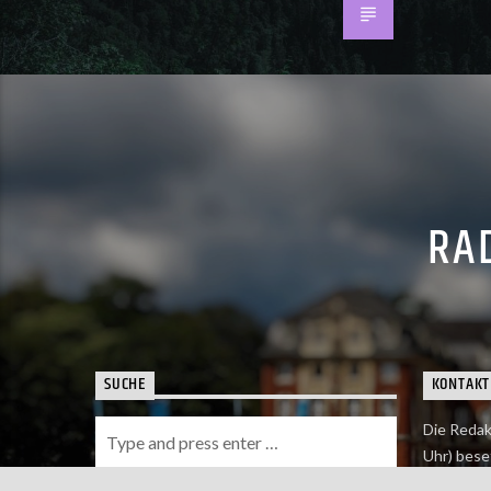
RAD
SUCHE
KONTAKT
Die Redak
Uhr) bese
Wie du uns