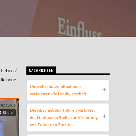
NACHRICHTEN
 Lebens“
die neue
Umweltschutzmaßnahmen
verbessern die Landwirtschaft
Die Abschiebehaft Büren verbietet
der Nationalen Stelle zur Verhütung
von Folter den Zutritt