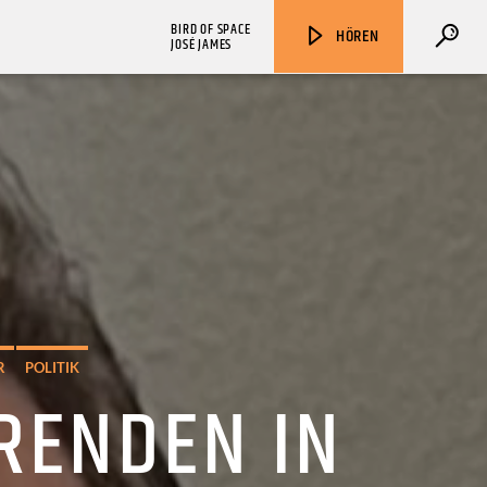
BIRD OF SPACE
HÖREN
JOSÉ JAMES
ZU HÖREN IN
Münster
90,9 MHz
Steinfurt
103,9 MHz
R
POLITIK
ERENDEN IN