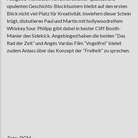
opulenten Geschichts-Blockbustern bleibt auf den ersten
Blick nicht viel Platz für Kreativität. Inwiefern dieser Schein
trügt, diskutieren Paul und Martin mit hollywoodreifem
AKTUELLE SENDUNG
Whiskey Sour. Philipp gibt dabei in bester Cliff Booth-
MOEBIUS
Manier den Sidekick. Angebinged haben die beiden “Das
12:00
18:00
Rad der Zeit” und Angès Vardas Film “Vogelfrei” bietet
zudem Anlass über das Konzept der “Freiheit” zu sprechen.
ZU HÖREN IN
Münster
90,9 MHz
Steinfurt
103,9 MHz
Foto: DCM