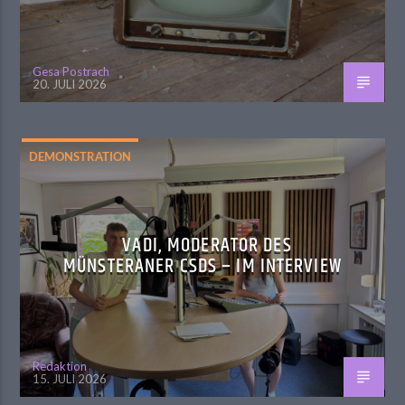
Gesa Postrach
20. JULI 2026
DEMONSTRATION
VADI, MODERATOR DES
MÜNSTERANER CSDS – IM INTERVIEW
Redaktion
15. JULI 2026