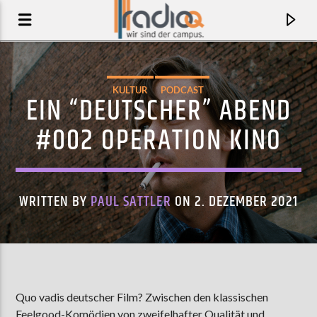
KULTUR
PODCAST
EIN “DEUTSCHER” ABEND
#002 OPERATION KINO
WRITTEN BY
PAUL SATTLER
ON 2. DEZEMBER 2021
AKTUELLER TRACK
THE SUN AND THE RAIN
Quo vadis deutscher Film? Zwischen den klassischen
KITTY LIV
Feelgood-Komödien von zweifelhafter Qualität und