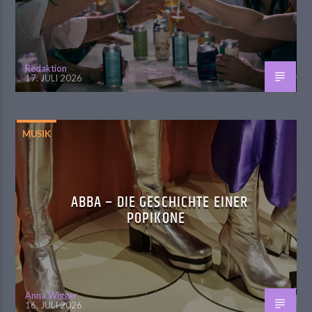
Redaktion
17. JULI 2026
MUSIK
ABBA – DIE GESCHICHTE EINER
POPIKONE
Anna Wigger
16. JULI 2026