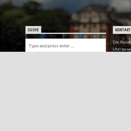
SUCHE
KONTAKT
Die Redak
Uhr) bese
Wie du uns