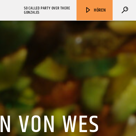
SO CALLED PARTY OVER THERE
HÖREN
GONZALES
ZU HÖREN IN
Münster
90,9 MHz
Steinfurt
103,9 MHz
EN VON WES