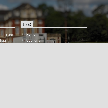
LINKS
Home
nfurt und
chau
Über uns
der melde
Impressum & Datenschutzerklärung