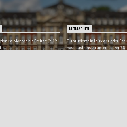
MITMACHEN
tion ist Montag bis Freitag (9-19
Du studierst in Münster oder Stei
tzt.
hast Lust uns zu unterstützen? S
 erreichst findet du hier.
einfach in der Redaktion vorbei o
dich bei uns.
Jetzt mitmachen