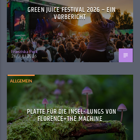
GREEN JUICE FESTIVAL 2026 – EIN
VORBERICHT
Franziska Perk
26. JULI 2026
ALLGEMEIN
PLATTE FÜR DIE INSEL- LUNGS VON
FLORENCE+THE MACHINE