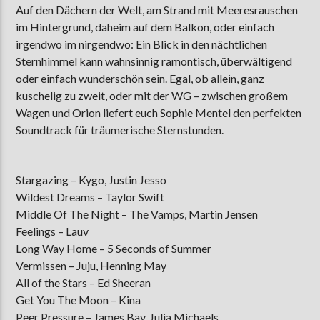
Auf den Dächern der Welt, am Strand mit Meeresrauschen
im Hintergrund, daheim auf dem Balkon, oder einfach
irgendwo im nirgendwo: Ein Blick in den nächtlichen
AKTUELLE SENDUNG
Sternhimmel kann wahnsinnig ramontisch, überwältigend
MOEBIUS
oder einfach wunderschön sein. Egal, ob allein, ganz
kuschelig zu zweit, oder mit der WG – zwischen großem
00:00
09:00
Wagen und Orion liefert euch Sophie Mentel den perfekten
Soundtrack für träumerische Sternstunden.
ZU HÖREN IN
Münster
90,9 MHz
Steinfurt
103,9 MHz
Stargazing – Kygo, Justin Jesso
Wildest Dreams – Taylor Swift
Middle Of The Night – The Vamps, Martin Jensen
Feelings – Lauv
Long Way Home – 5 Seconds of Summer
Vermissen – Juju, Henning May
All of the Stars – Ed Sheeran
Get You The Moon – Kina
Peer Pressure – James Bay, Julia Michaels