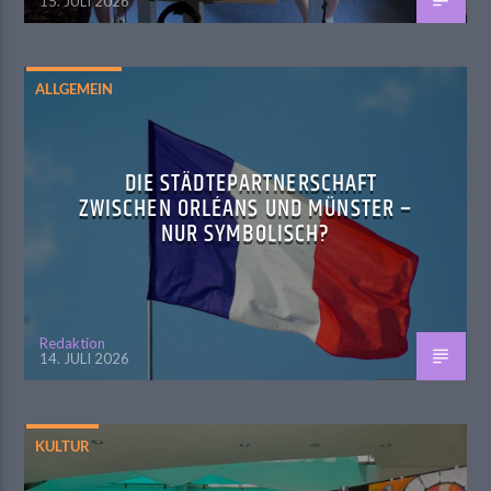
15. JULI 2026
ALLGEMEIN
DIE STÄDTEPARTNERSCHAFT
ZWISCHEN ORLÉANS UND MÜNSTER –
NUR SYMBOLISCH?
Redaktion
14. JULI 2026
KULTUR