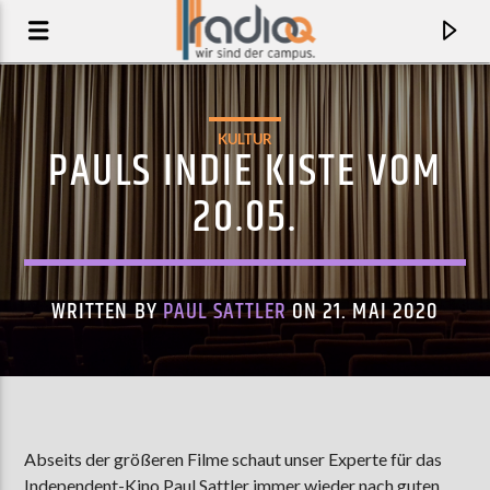
KULTUR
PAULS INDIE KISTE VOM
20.05.
WRITTEN BY
PAUL SATTLER
ON 21. MAI 2020
AKTUELLER TRACK
GROWING PAINS
Abseits der größeren Filme schaut unser Experte für das
MINDCHATTER
Independent-Kino Paul Sattler immer wieder nach guten