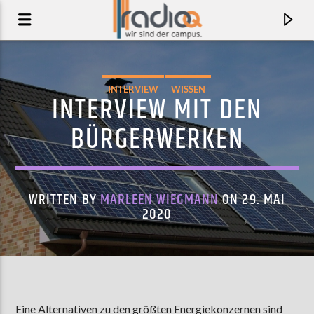
INTERVIEW
WISSEN
INTERVIEW MIT DEN
BÜRGERWERKEN
WRITTEN BY
MARLEEN WIEGMANN
ON 29. MAI
2020
AKTUELLER TRACK
HARLEQUIN
SPARROW FALLS
Eine Alternativen zu den größten Energiekonzernen sind