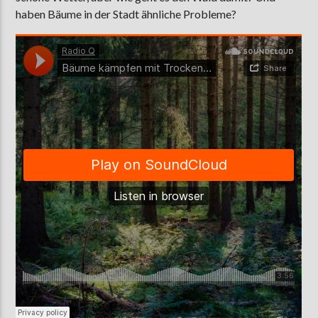
haben Bäume in der Stadt ähnliche Probleme?
AKTUELLE SENDUNG
MOEBIUS
12:00
24:00
ZU HÖREN IN
Münster
90,9 MHz
Steinfurt
103,9 MHz