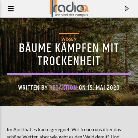
WISSEN
BÄUME KÄMPFEN MIT
TROCKENHEIT
WRITTEN BY
REDAKTION
ON 15. MAI 2020
AKTUELLER TRACK
MIDSOMMAR
Im April hat es kaum geregnet. Wir freuen uns über das
LENA&LINUS
schöne Wetter, aber wie geht es den Wald damit? Und