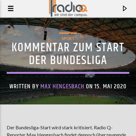
SPORT
KOMMENTAR ZUM START
DER BUNDESLIGA
WRITTEN BY
MAX HENGESBACH
ON 15. MAI 2020
AKTUELLER TRACK
JAPAN (SATIN JACKETS REMIX)
Der Bundesliga-Start wird stark kritisiert. Radio Q-
TYCHO
Reporter Max Hengesbach findet dennoch überzeugende