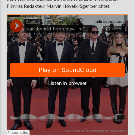
Filmriss Redakteur Marvin Hövelkröger berichtet.
AKTUELLE SENDUNG
MOEBIUS
00:00
09:00
ZU HÖREN IN
Münster
90,9 MHz
Steinfurt
103,9 MHz