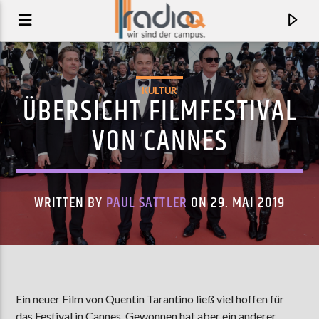
KULTUR
ÜBERSICHT FILMFESTIVAL
VON CANNES
WRITTEN BY
PAUL SATTLER
ON 29. MAI 2019
AKTUELLER TRACK
ALL FOR U
Ein neuer Film von Quentin Tarantino ließ viel hoffen für
ACEYALONE
das Festival in Cannes. Gewonnen hat aber ein anderer.