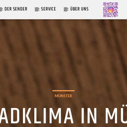
DER SENDER
SERVICE
ÜBER UNS
AKTUELLE SENDUNG
COFFEESHOP
09:00
12:00
MÜNSTER
ADKLIMA IN M