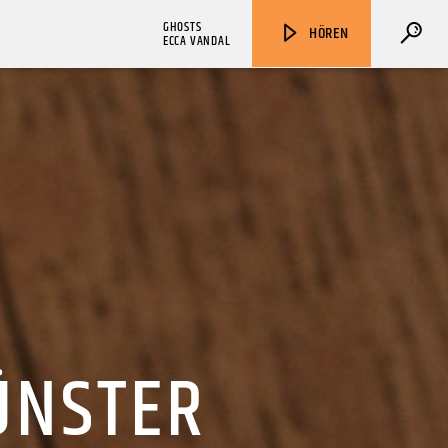
GHOSTS
HÖREN
ECCA VANDAL
ZU HÖREN IN
Münster
90,9 MHz
Steinfurt
103,9 MHz
ÜNSTER