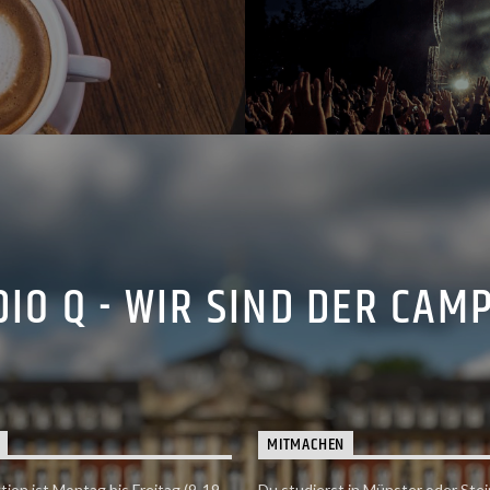
IO Q - WIR SIND DER CAM
MITMACHEN
tion ist Montag bis Freitag (9-19
Du studierst in Münster oder Stei