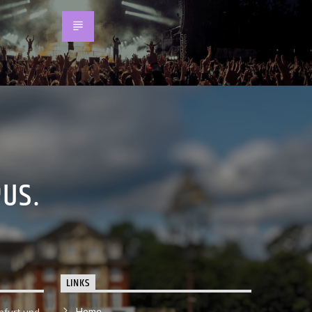
PUS.
LINKS
Home
nfurt und