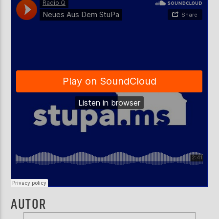
AKTUELLE SENDUNG
MOEBIUS
12:00
24:00
ZU HÖREN IN
Münster
90,9 MHz
Steinfurt
103,9 MHz
AUTOR