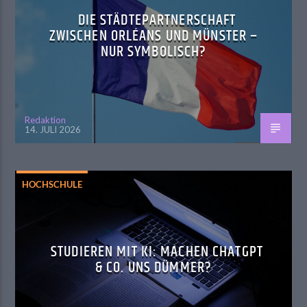
DIE STÄDTEPARTNERSCHAFT
ZWISCHEN ORLÉANS UND MÜNSTER –
NUR SYMBOLISCH?
Redaktion
14. JULI 2026
HOCHSCHULE
STUDIEREN MIT KI: MACHEN CHATGPT
& CO. UNS DÜMMER?