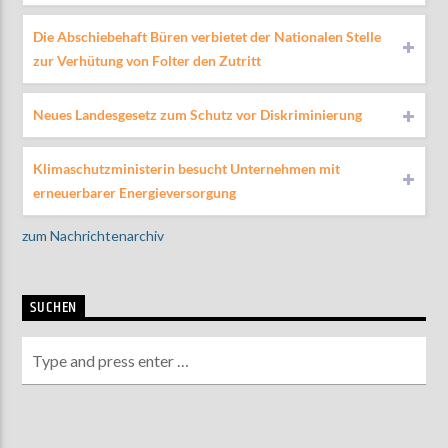
Die Abschiebehaft Büren verbietet der Nationalen Stelle
zur Verhütung von Folter den Zutritt
AKTUELLE SENDUNG
MOEBIUS
Neues Landesgesetz zum Schutz vor Diskriminierung
00:00
18:00
Klimaschutzministerin besucht Unternehmen mit
erneuerbarer Energieversorgung
ZU HÖREN IN
Münster
90,9 MHz
Steinfurt
103,9 MHz
zum Nachrichtenarchiv
SUCHEN