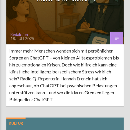
AKTUELLE SENDUNG
ABWASCH
Redaktion
18. JULI 2025
18:00
19:00
Immer mehr Menschen wenden sich mit persönlichen
Sorgen an ChatGPT – von kleinen Alltagsproblemen bis
ZU HÖREN IN
Münster
90,9 MHz
Steinfurt
103,9 MHz
hin zu emotionalen Krisen. Doch wie hilfreich kann eine
künstliche Intelligenz bei seelischem Stress wirklich
sein? Radio Q-Reporterin Hannah Erencin hat sich
angeschaut, ob ChatGPT bei psychischen Belastungen
unterstützen kann – und wo die klaren Grenzen liegen.
Bildquellen: ChatGPT
KULTUR