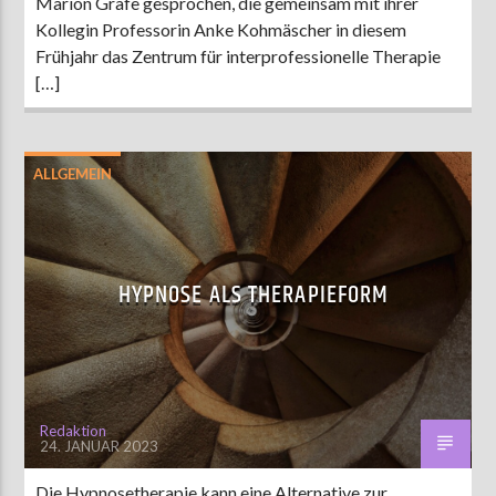
Marion Grafe gesprochen, die gemeinsam mit ihrer
Kollegin Professorin Anke Kohmäscher in diesem
Frühjahr das Zentrum für interprofessionelle Therapie
[…]
ALLGEMEIN
HYPNOSE ALS THERAPIEFORM
Redaktion
24. JANUAR 2023
Die Hypnosetherapie kann eine Alternative zur