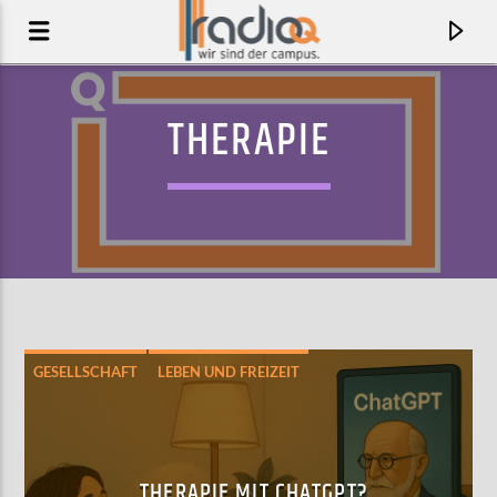
THERAPIE
GESELLSCHAFT
LEBEN UND FREIZEIT
AKTUELLER TRACK
RUBBERBAND MAN
RAYLAND BAXTER
THERAPIE MIT CHATGPT?