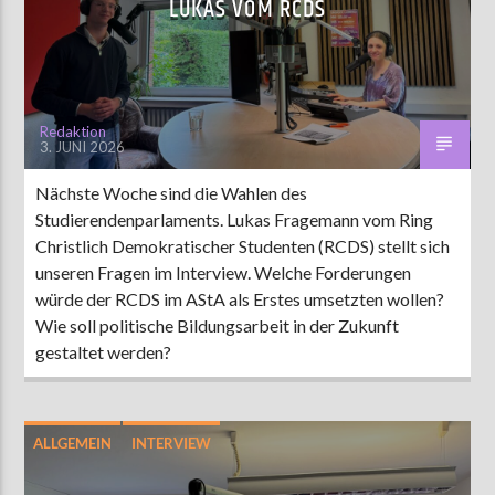
LUKAS VOM RCDS
AKTUELLE SENDUNG
MOEBIUS
Redaktion
3. JUNI 2026
00:00
09:00
Nächste Woche sind die Wahlen des
Studierendenparlaments. Lukas Fragemann vom Ring
ZU HÖREN IN
Münster
90,9 MHz
Steinfurt
103,9 MHz
Christlich Demokratischer Studenten (RCDS) stellt sich
unseren Fragen im Interview. Welche Forderungen
würde der RCDS im AStA als Erstes umsetzten wollen?
Wie soll politische Bildungsarbeit in der Zukunft
gestaltet werden?
ALLGEMEIN
INTERVIEW
STUPA-WAHL 2026