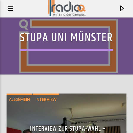
STUPA UNI MÜNSTER
ALLGEMEIN
INTERVIEW
STUPA-WAHL 2026
AKTUELLER TRACK
PROMISE
INTERVIEW ZUR STUPA-WAHL –
JON GRAVY