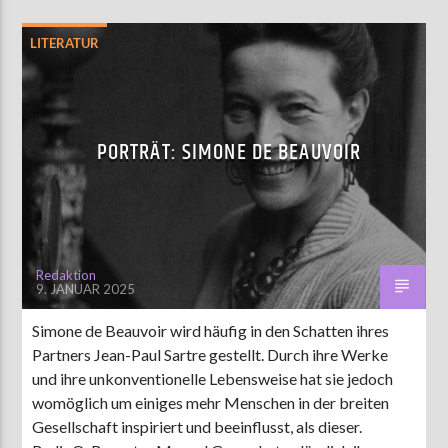
LITERATUR
PORTRÄT: SIMONE DE BEAUVOIR
Redaktion
9. JANUAR 2025
Simone de Beauvoir wird häufig in den Schatten ihres
Partners Jean-Paul Sartre gestellt. Durch ihre Werke
und ihre unkonventionelle Lebensweise hat sie jedoch
womöglich um einiges mehr Menschen in der breiten
Gesellschaft inspiriert und beeinflusst, als dieser.