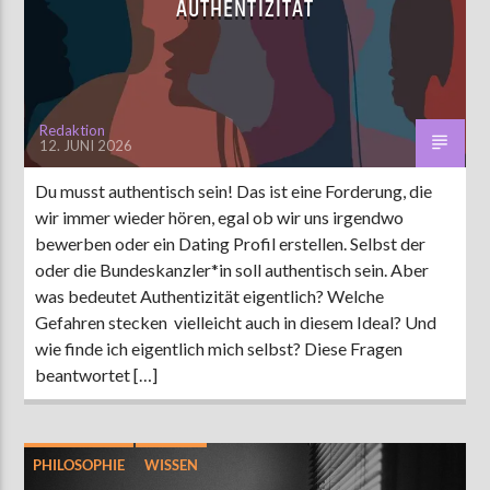
UTHENTIZITÄT
AKTUELLE SENDUNG
MOEBIUS
Redaktion
12. JUNI 2026
00:00
18:00
Du musst authentisch sein! Das ist eine Forderung, die
wir immer wieder hören, egal ob wir uns irgendwo
ZU HÖREN IN
Münster
90,9 MHz
Steinfurt
103,9 MHz
bewerben oder ein Dating Profil erstellen. Selbst der
oder die Bundeskanzler*in soll authentisch sein. Aber
was bedeutet Authentizität eigentlich? Welche
Gefahren stecken vielleicht auch in diesem Ideal? Und
wie finde ich eigentlich mich selbst? Diese Fragen
beantwortet […]
PHILOSOPHIE
WISSEN