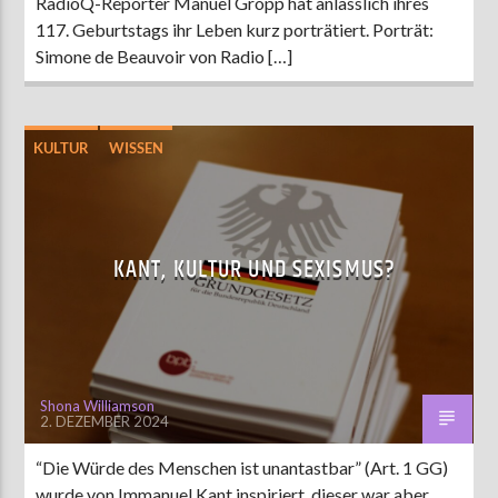
RadioQ-Reporter Manuel Gropp hat anlässlich ihres
117. Geburtstags ihr Leben kurz porträtiert. Porträt:
Simone de Beauvoir von Radio […]
KULTUR
WISSEN
KANT, KULTUR UND SEXISMUS?
Shona Williamson
2. DEZEMBER 2024
“Die Würde des Menschen ist unantastbar” (Art. 1 GG)
wurde von Immanuel Kant inspiriert, dieser war aber