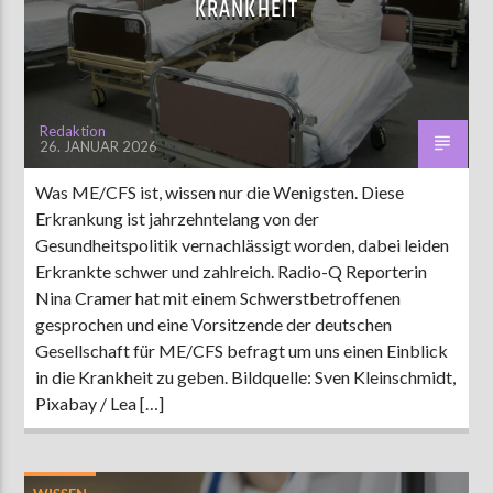
KRANKHEIT
AKTUELLE SENDUNG
MOEBIUS
Redaktion
26. JANUAR 2026
00:00
09:00
Was ME/CFS ist, wissen nur die Wenigsten. Diese
Erkrankung ist jahrzehntelang von der
ZU HÖREN IN
Münster
90,9 MHz
Steinfurt
103,9 MHz
Gesundheitspolitik vernachlässigt worden, dabei leiden
Erkrankte schwer und zahlreich. Radio-Q Reporterin
Nina Cramer hat mit einem Schwerstbetroffenen
gesprochen und eine Vorsitzende der deutschen
Gesellschaft für ME/CFS befragt um uns einen Einblick
in die Krankheit zu geben. Bildquelle: Sven Kleinschmidt,
Pixabay / Lea […]