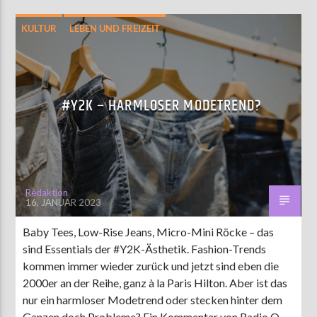
KULTUR
LEBEN UND FREIZEIT
#Y2K – HARMLOSER MODETREND?
Redaktion
16. JANUAR 2023
Baby Tees, Low-Rise Jeans, Micro-Mini Röcke – das
sind Essentials der #Y2K-Ästhetik. Fashion-Trends
kommen immer wieder zurück und jetzt sind eben die
2000er an der Reihe, ganz à la Paris Hilton. Aber ist das
nur ein harmloser Modetrend oder stecken hinter dem
Ganzen doch Probleme? Ein Kommentar von Radio Q-