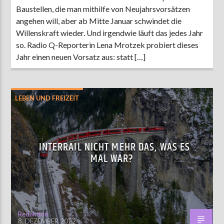
Baustellen, die man mithilfe von Neujahrsvorsätzen
angehen will, aber ab Mitte Januar schwindet die
Willenskraft wieder. Und irgendwie läuft das jedes Jahr
so. Radio Q-Reporterin Lena Mrotzek probiert dieses
Jahr einen neuen Vorsatz aus: statt […]
LEBEN UND FREIZEIT
INTERRAIL NICHT MEHR DAS, WAS ES
MAL WAR?
Redaktion
8. DEZEMBER 2022