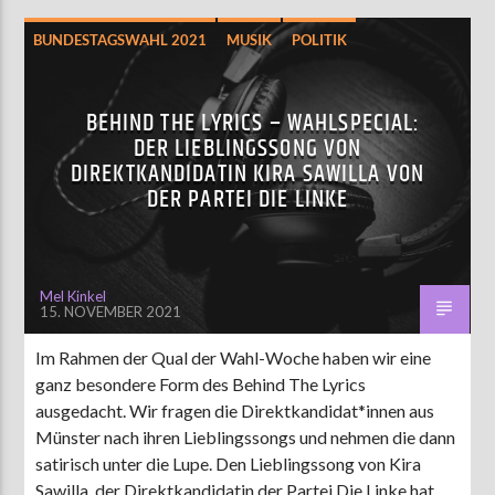
BUNDESTAGSWAHL 2021
MUSIK
POLITIK
BEHIND THE LYRICS – WAHLSPECIAL:
DER LIEBLINGSSONG VON
DIREKTKANDIDATIN KIRA SAWILLA VON
DER PARTEI DIE LINKE
Mel Kinkel
15. NOVEMBER 2021
Im Rahmen der Qual der Wahl-Woche haben wir eine
ganz besondere Form des Behind The Lyrics
ausgedacht. Wir fragen die Direktkandidat*innen aus
Münster nach ihren Lieblingssongs und nehmen die dann
satirisch unter die Lupe. Den Lieblingssong von Kira
Sawilla, der Direktkandidatin der Partei Die Linke hat