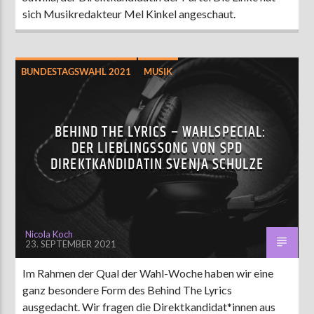
sich Musikredakteur Mel Kinkel angeschaut.
BUNDESTAGSWAHL 2021
MUSIK
BEHIND THE LYRICS – WAHLSPECIAL:
DER LIEBLINGSSONG VON SPD
DIREKTKANDIDATIN SVENJA SCHULZE
Nicola Koch
23. SEPTEMBER 2021
Im Rahmen der Qual der Wahl-Woche haben wir eine
ganz besondere Form des Behind The Lyrics
ausgedacht. Wir fragen die Direktkandidat*innen aus