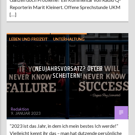
Reporterin Marit Kleinert. Offene Sprechstunde UKM
[…]
LEBEN UND FREIZEIT
UNTERHALTUNG
NEUJAHRSVORSATZ? ÖFTER
SCHEITERN!
Redaktion
9. JANUAR 2023
“2023 ist das Jahr, in dem ich mein bestes Ich werde!”
Vielleicht kennt ihr das – man hat dutzende persönliche