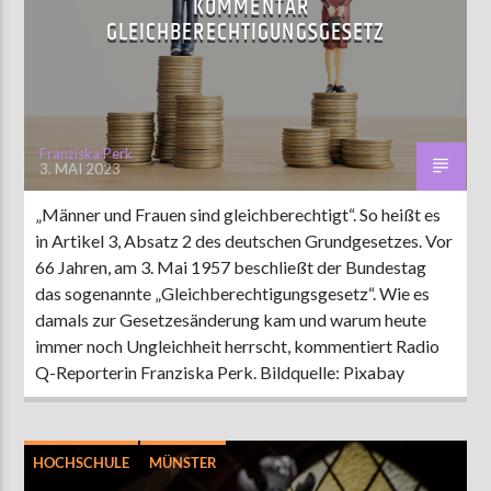
KOMMENTAR
GLEICHBERECHTIGUNGSGESETZ
AKTUELLE SENDUNG
MOEBIUS
19:00
24:00
Franziska Perk
3. MAI 2023
„Männer und Frauen sind gleichberechtigt“. So heißt es
ZU HÖREN IN
Münster
90,9 MHz
Steinfurt
103,9 MHz
in Artikel 3, Absatz 2 des deutschen Grundgesetzes. Vor
66 Jahren, am 3. Mai 1957 beschließt der Bundestag
das sogenannte „Gleichberechtigungsgesetz“. Wie es
damals zur Gesetzesänderung kam und warum heute
immer noch Ungleichheit herrscht, kommentiert Radio
Q-Reporterin Franziska Perk. Bildquelle: Pixabay
HOCHSCHULE
MÜNSTER