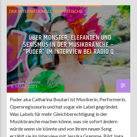
DER INTERNATIONALE FEMINISTISCHE
KAMPFTAG
HIGHLIGHT
MUSIK
ÜBER MONSTER, ELEFANTEN UND
SEXISMUS IN DER MUSIKBRANCHE –
“PUDER” IM INTERVIEW BEI RADIO Q
Jessika Gremme
8. MÄRZ 2023
Puder aka Catharina Boutari ist Musikerin, Performerin,
Opernregisseurin und hat sogar ein Label gegründet.
Was Labels für mehr Gleichberechtigung in der
Musikbranche machen könne, was sie sofort ändern
würde wenn sie könnte und von ihrem neuen Song
erzählt sie im Interview mit Jessika Gremme. Bild: Inga