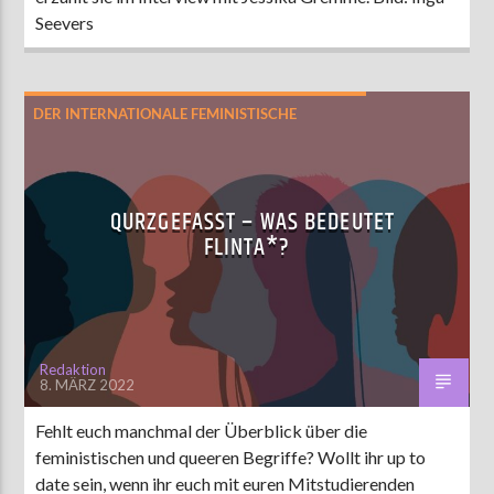
Seevers
DER INTERNATIONALE FEMINISTISCHE
KAMPFTAG
QURZ GEFASST
QURZGEFASST – WAS BEDEUTET
FLINTA*?
Redaktion
8. MÄRZ 2022
Fehlt euch manchmal der Überblick über die
feministischen und queeren Begriffe? Wollt ihr up to
date sein, wenn ihr euch mit euren Mitstudierenden