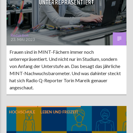
UNTERREPRÄSENTIERT
AKTUELLE SENDUNG
MOEBIUS
Redaktion
23. MAI 2023
00:00
18:00
Frauen sind in MINT-Fächern immer noch
unterrepräsentiert. Und nicht nur im Studium, sondern
ZU HÖREN IN
Münster
90,9 MHz
Steinfurt
103,9 MHz
von Anfang der Unterstufe an. Das besagt das jährliche
MINT-Nachwuchsbarometer. Und was dahinter steckt
hat sich Radio Q-Reporter Torin Mareik genauer
angeschaut.
HOCHSCHULE
LEBEN UND FREIZEIT
MÜNSTER
WISSEN