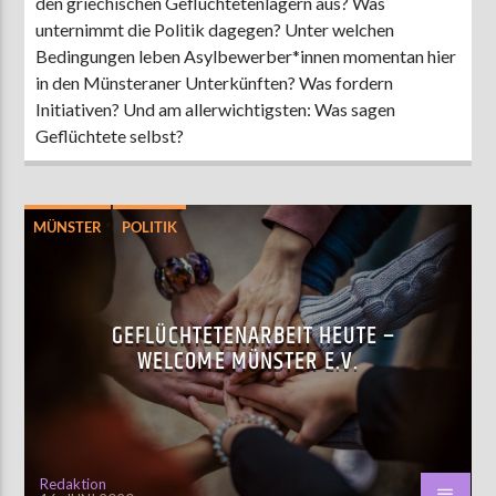
den griechischen Geflüchtetenlagern aus? Was
unternimmt die Politik dagegen? Unter welchen
Bedingungen leben Asylbewerber*innen momentan hier
in den Münsteraner Unterkünften? Was fordern
Initiativen? Und am allerwichtigsten: Was sagen
Geflüchtete selbst?
MÜNSTER
POLITIK
GEFLÜCHTETENARBEIT HEUTE –
WELCOME MÜNSTER E.V.
Redaktion