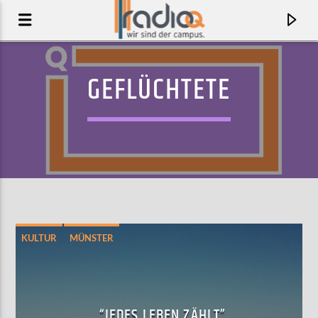
GEFLÜCHTETE
KULTUR
MÜNSTER
AKTUELLER TRACK
THE EVENING SUN
JA, PANIK
“JEDES LEBEN ZÄHLT”