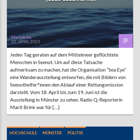
AKTUELLE SENDUNG
MOEBIUS
Marit Brink
21. APRIL 2023
12:00
24:00
Jeden Tag geraten auf dem Mittelmeer geflüchtete
Menschen in Seenot. Um auf diese Tatsache
ZU HÖREN IN
Münster
90,9 MHz
Steinfurt
103,9 MHz
aufmerksam zu machen, hat die Organisation “Sea Eye”
eine Wanderausstellung entworfen, die mit Bildern von
Seenothelfer*innen den Ablauf einer Rettungsmission
darstellt. Vom 18. April bis zum 19. Juni ist die
Ausstellung in Münster zu sehen. Radio Q-Reporterin
Marit Brink war für […]
HOCHSCHULE
MÜNSTER
POLITIK