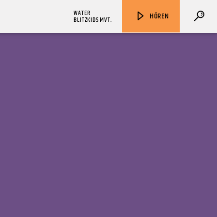
WATER
HÖREN
BLITZKIDS MVT.
ZU HÖREN IN
Münster
90,9 MHz
Steinfurt
103,9 MHz