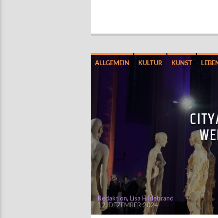
ALLGEMEIN
KULTUR
KUNST
LEBE
CITY
WE
Redaktion
,
Lisa Hildebrand
12. DEZEMBER 2024