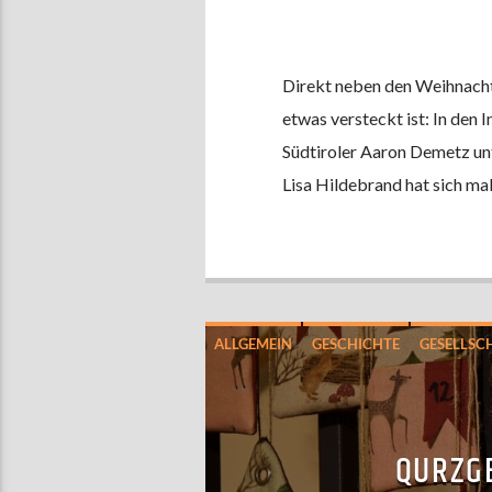
Direkt neben den Weihnachts
etwas versteckt ist: In den I
Südtiroler Aaron Demetz un
Lisa Hildebrand hat sich mal
ALLGEMEIN
GESCHICHTE
GESELLSC
QURZG