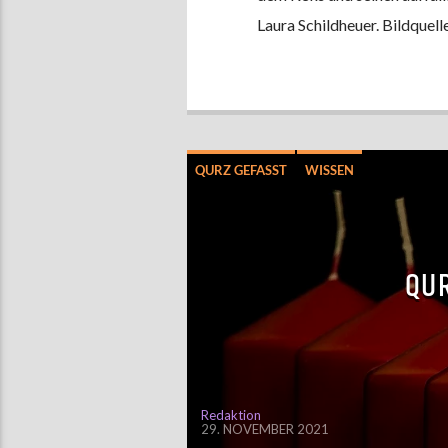
Laura Schildheuer. Bildquell
QURZ GEFASST
WISSEN
QUR
Redaktion
29. NOVEMBER 2021