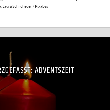
e: Laura Schildheuer / Pixabay
ZGEFASST: ADVENTSZEIT