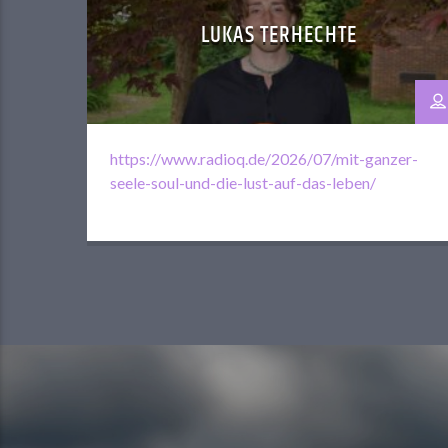
LUKAS TERHECHTE
https://www.radioq.de/2026/07/mit-ganzer-
seele-soul-und-die-lust-auf-das-leben/