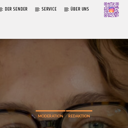
DER SENDER
SERVICE
ÜBER UNS
AKTUELLE SENDUNG
MOEBIUS
N LÊ,
19:00
24:00
MODERATION
REDAKTION