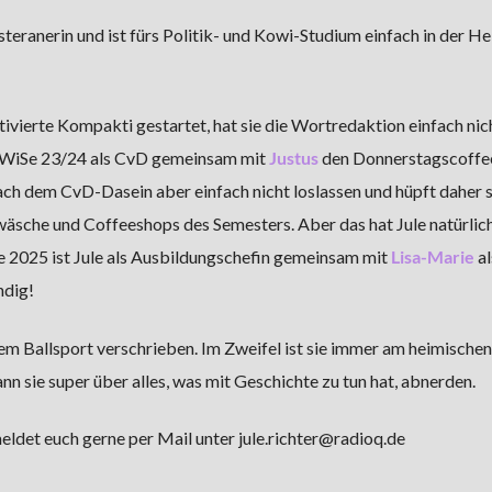
teranerin und ist fürs Politik- und Kowi-Studium einfach in der H
ierte Kompakti gestartet, hat sie die Wortredaktion einfach nic
m WiSe 23/24 als CvD gemeinsam mit
Justus
den Donnerstagscoffe
ach dem CvD-Dasein aber einfach nicht loslassen und hüpft daher 
äsche und Coffeeshops des Semesters. Aber das hat Jule natürlic
e 2025 ist Jule als Ausbildungschefin gemeinsam mit
Lisa-Marie
al
ndig!
em Ballsport verschrieben. Im Zweifel ist sie immer am heimischen
n sie super über alles, was mit Geschichte zu tun hat, abnerden.
eldet euch gerne per Mail unter jule.richter@radioq.de