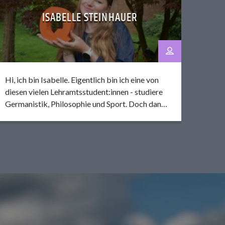
ISABELLE STEINHAUER
Hi, ich bin Isabelle. Eigentlich bin ich eine von
diesen vielen Lehramtsstudent:innen - studiere
Germanistik, Philosophie und Sport. Doch dann
kam Q:) Durch eine kleine sidequest bin ich hier
beim studentischen Radio von Münster
gelandet und habe im Wintersemester 25/26
meine Kompaktausbildung in der
Wortredaktion gemacht. Aktuell bin ich mit
Lukas und Jarmila im CvD-Team für den Freitag
und gestalte dort jede Woche aufs Neue den
coffeeshop. Ich fange gerne spannende
Geschichten ein,
verschaffe denen Gehör, die
eine Stimme brauchen
und interessiere mich