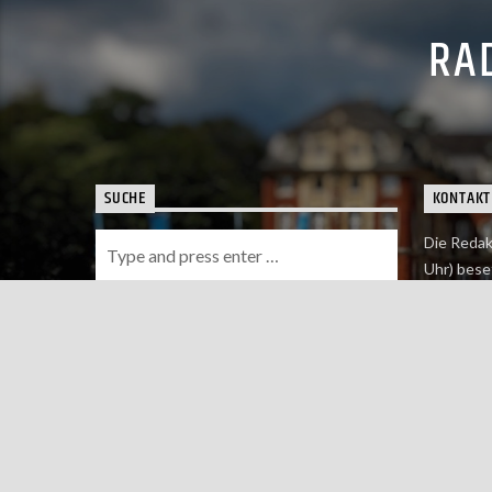
RAD
SUCHE
KONTAKT
Die Redak
Uhr) bese
Wie du uns