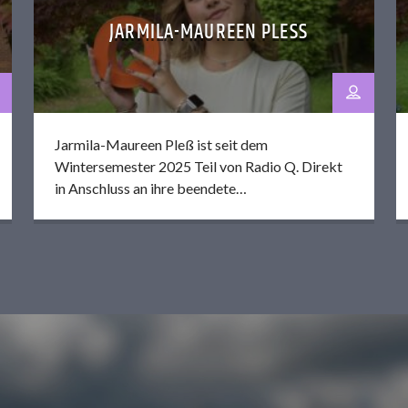
JARMILA-MAUREEN PLESS
Jarmila-Maureen Pleß ist seit dem
Wintersemester 2025 Teil von Radio Q. Direkt
in Anschluss an ihre beendete
Kompaktausbildung entschloss sie sich dazu,
einen CvD Posten zu übernehmen. Ihre Beiträge
zeichnen sich besonders durch Themenvielfalt
aus, wobei ihre persönlichen Interessen bei
Kommunikation, Sport und Politik liegen. Unter
anderem konnte sie diese Interessen in ihrem
eigenen Podcast "Check wo du herkommst"
thematisieren, den sie zusammen mit ihrer
Kollegin Emma Charlotte Ziemann im
Sommersemester 2026 produzierte.