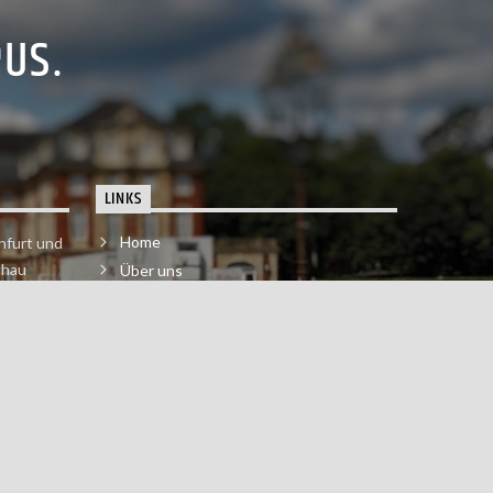
dafür, was Menschen bewegt. Und wer weiß -
PUS.
vielleicht wird aus der Lehrerin ja doch noch eine
Nachrichtensprecherin bei der ARD. Als
Nächstes möchte ich die Moderator:innen-
Ausbildung bei Q machen!!
LINKS
Home
nfurt und
chau
Über uns
der melde
Impressum & Datenschutzerklärung