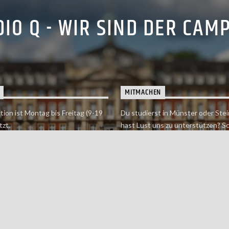
IO Q - WIR SIND DER CAM
MITMACHEN
tion ist Montag bis Freitag (9-19
Du studierst in Münster oder Stei
tzt.
hast Lust uns zu unterstützen? S
 erreichst findet du hier.
einfach in der Redaktion vorbei o
dich bei uns.
Jetzt mitmachen