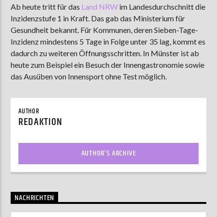
Ab heute tritt für das
Land NRW
im Landesdurchschnitt die
Inzidenzstufe 1 in Kraft. Das gab das Ministerium für
Gesundheit bekannt. Für Kommunen, deren Sieben-Tage-
AKTUELLE SENDUNG
Inzidenz mindestens 5 Tage in Folge unter 35 lag, kommt es
MOEBIUS
dadurch zu weiteren Öffnungsschritten. In Münster ist ab
heute zum Beispiel ein Besuch der Innengastronomie sowie
12:00
24:00
das Ausüben von Innensport ohne Test möglich.
ZU HÖREN IN
Münster
90,9 MHz
Steinfurt
103,9 MHz
AUTHOR
REDAKTION
AUTHOR'S ARCHIVE
NACHRICHTEN