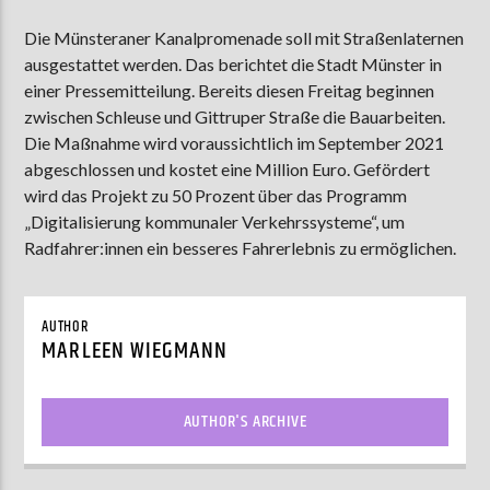
Die Münsteraner Kanalpromenade soll mit Straßenlaternen
ausgestattet werden.
Das berichtet die Stadt Münster in
AKTUELLE SENDUNG
einer Pressemitteilung. Bereits diesen Freitag beginnen
MOEBIUS
zwischen Schleuse und Gittruper Straße die Bauarbeiten.
Die Maßnahme wird voraussichtlich im September 2021
19:00
24:00
abgeschlossen und kostet eine Million Euro. Gefördert
wird das Projekt zu 50 Prozent über das Programm
„Digitalisierung kommunaler Verkehrssysteme“, um
ZU HÖREN IN
Münster
90,9 MHz
Steinfurt
103,9 MHz
Radfahrer:innen ein besseres Fahrerlebnis zu ermöglichen.
AUTHOR
MARLEEN WIEGMANN
AUTHOR'S ARCHIVE