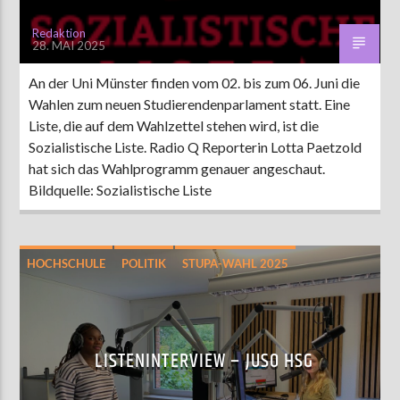
Redaktion
28. MAI 2025
An der Uni Münster finden vom 02. bis zum 06. Juni die
Wahlen zum neuen Studierendenparlament statt. Eine
Liste, die auf dem Wahlzettel stehen wird, ist die
Sozialistische Liste. Radio Q Reporterin Lotta Paetzold
hat sich das Wahlprogramm genauer angeschaut.
Bildquelle: Sozialistische Liste
HOCHSCHULE
POLITIK
STUPA-WAHL 2025
LISTENINTERVIEW – JUSO HSG