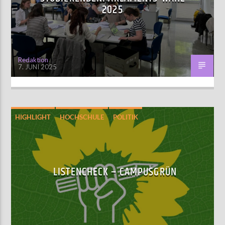
2025
AKTUELLE SENDUNG
MOEBIUS
Redaktion
7. JUNI 2025
12:00
24:00
ZU HÖREN IN
Münster
90,9 MHz
Steinfurt
103,9 MHz
HIGHLIGHT
HOCHSCHULE
POLITIK
STUPA-WAHL 2025
LISTENCHECK – CAMPUSGRÜN