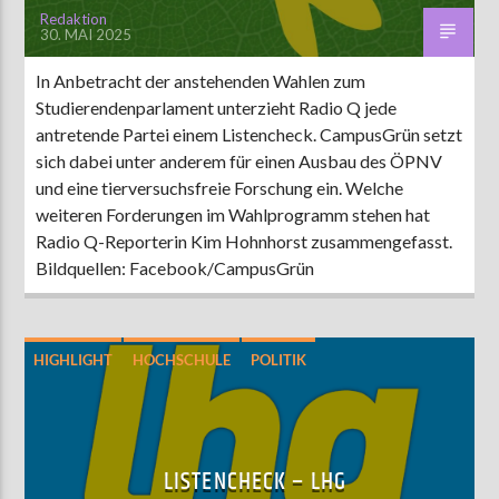
Redaktion
30. MAI 2025
In Anbetracht der anstehenden Wahlen zum
Studierendenparlament unterzieht Radio Q jede
antretende Partei einem Listencheck. CampusGrün setzt
sich dabei unter anderem für einen Ausbau des ÖPNV
und eine tierversuchsfreie Forschung ein. Welche
weiteren Forderungen im Wahlprogramm stehen hat
Radio Q-Reporterin Kim Hohnhorst zusammengefasst.
Bildquellen: Facebook/CampusGrün
HIGHLIGHT
HOCHSCHULE
POLITIK
STUPA-WAHL 2025
LISTENCHECK – LHG