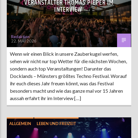
VERANSTALTER THOMAS PIEPER IM
INTERVIEW
AKTUELLE SENDUNG
MOEBIUS
Redaktion
22. MAI 2026
00:00
09:00
Wenn wir einen Blick in unsere Zauberkugel werfen,
sehen wir nicht nur top Wetter für die nächsten Wochen,
ZU HÖREN IN
Münster
90,9 MHz
Steinfurt
103,9 MHz
sondern auch top Veranstaltungen! Darunter das
Docklands – Münsters größtes Techno Festival. Worauf
ihr euch dieses Jahr freuen könnt, was das Festival
besonders macht und wie das ganze mal vor 15 Jahren
aussah erfahrt ihr im Interview […]
ALLGEMEIN
LEBEN UND FREIZEIT
MÜNSTER
MUSIK
TANZ