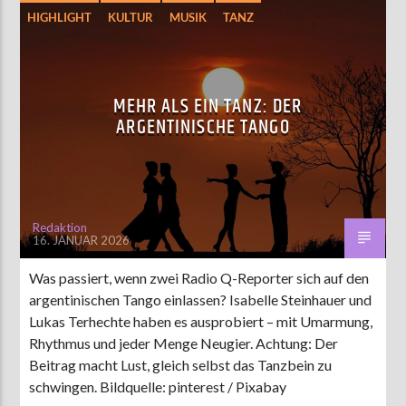
HIGHLIGHT
KULTUR
MUSIK
TANZ
MEHR ALS EIN TANZ: DER
ARGENTINISCHE TANGO
Redaktion
16. JANUAR 2026
Was passiert, wenn zwei Radio Q-Reporter sich auf den
argentinischen Tango einlassen? Isabelle Steinhauer und
Lukas Terhechte haben es ausprobiert – mit Umarmung,
Rhythmus und jeder Menge Neugier. Achtung: Der
Beitrag macht Lust, gleich selbst das Tanzbein zu
schwingen. Bildquelle: pinterest / Pixabay