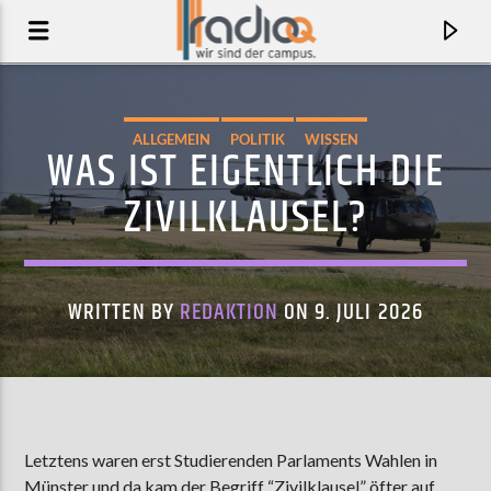
ALLGEMEIN
POLITIK
WISSEN
WAS IST EIGENTLICH DIE
ZIVILKLAUSEL?
WRITTEN BY
REDAKTION
ON 9. JULI 2026
AKTUELLER TRACK
PRETTY FACE
Letztens waren erst Studierenden Parlaments Wahlen in
SÓLEY
Münster und da kam der Begriff “Zivilklausel” öfter auf.