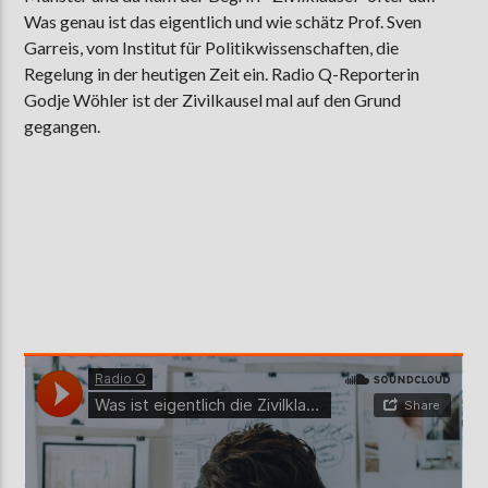
Was genau ist das eigentlich und wie schätz Prof. Sven
Garreis, vom Institut für Politikwissenschaften, die
Regelung in der heutigen Zeit ein. Radio Q-Reporterin
AKTUELLE SENDUNG
Godje Wöhler ist der Zivilkausel mal auf den Grund
MOEBIUS
gegangen.
19:00
24:00
ZU HÖREN IN
Münster
90,9 MHz
Steinfurt
103,9 MHz