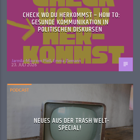
CHECK WO DU HERKOMMST – HOW TO:
GESUNDE KOMMUNIKATION IN
POLITISCHEN DISKURSEN
Jarmila-Maureen Pleß
,
Emma Ziemann
23. JULI 2026
PODCAST
NEUES AUS DER TRASH WELT-
SPECIAL!