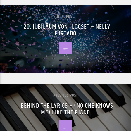
NEXT POST
20. JUBILÄUM VON “LOOSE” – NELLY
FURTADO
PREVIOUS POST
BEHIND THE LYRICS – (NO ONE KNOWS
ME) LIKE THE PIANO