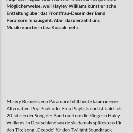
Möglicherweise, weil Hayley Williams künstlerische
Entfaltung über das Frontfrau-Dasein der Band
Paramore hinausgeht. Aber dazu erzählt uns
AKTUELLE SENDUNG
Musikreporterin Lea Kossak mehr.
MOEBIUS
12:00
18:00
ZU HÖREN IN
Münster
90,9 MHz
Steinfurt
103,9 MHz
Misery Business von Paramore fehlt heute kaum in einer
Alternative, Pop Punk oder Emo Playlists und ist bald seit
20 Jahren der Song der Band rund um die Sängerin Haley
Williams. In Deutschland wurde sie damals spätestens für
den Titelsong „Decode“ für den Twilight Soundtrack