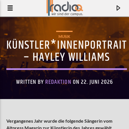
MUSIK
KÜNSTLER*INNENPORTRAIT
– HAYLEY WILLIAMS
WRITTEN BY
REDAKTION
ON 22. JUNI 2026
AKTUELLER TRACK
WAITING
Vergangenes Jahr wurde die folgende Sängerin vom
AMI
Altpress Magazin zur Künstlerin des Jahres gewählt.