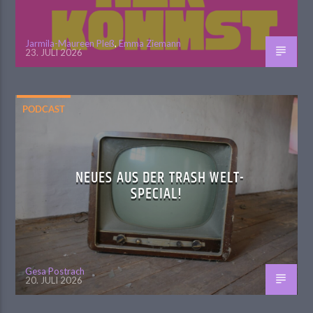
Jarmila-Maureen Pleß
,
Emma Ziemann
23. JULI 2026
PODCAST
NEUES AUS DER TRASH WELT-
SPECIAL!
Gesa Postrach
20. JULI 2026