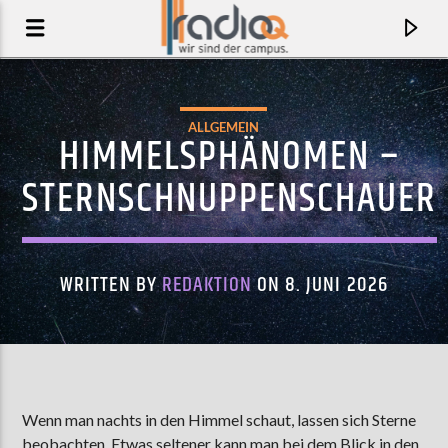
ALLGEMEIN
HIMMELSPHÄNOMEN –
STERNSCHNUPPENSCHAUER
WRITTEN BY
REDAKTION
ON 8. JUNI 2026
AKTUELLER TRACK
CATPHONE
Wenn man nachts in den Himmel schaut, lassen sich Sterne
BERTHAJU
beobachten. Etwas seltener kann man bei dem Blick in den