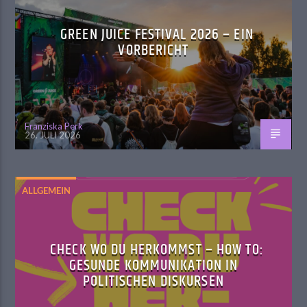
GREEN JUICE FESTIVAL 2026 – EIN
VORBERICHT
Franziska Perk
26. JULI 2026
ALLGEMEIN
CHECK WO DU HERKOMMST – HOW TO:
GESUNDE KOMMUNIKATION IN
POLITISCHEN DISKURSEN