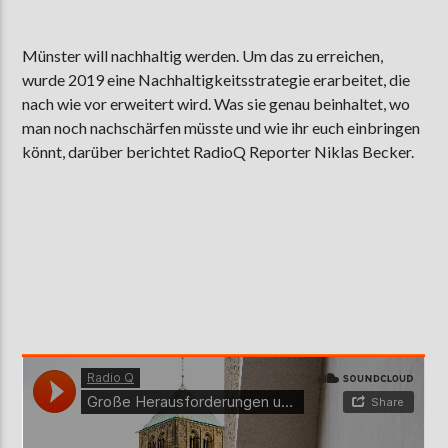
Münster will nachhaltig werden. Um das zu erreichen,
wurde 2019 eine Nachhaltigkeitsstrategie erarbeitet, die
AKTUELLE SENDUNG
MOEBIUS
nach wie vor erweitert wird. Was sie genau beinhaltet, wo
man noch nachschärfen müsste und wie ihr euch einbringen
12:00
18:00
könnt, darüber berichtet RadioQ Reporter Niklas Becker.
ZU HÖREN IN
Münster
90,9 MHz
Steinfurt
103,9 MHz