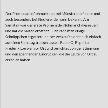
Der Promenadenflohmarkt ist bei Münsteraner*innen und
auch besonders bei Studierenden sehr bekannt. Am
AKTUELLE SENDUNG
MOEBIUS
Samstag war der erste Promenadenflohmarkt dieses Jahr
und hat die Saison eröffnet. Hier kann man einige
19:00
24:00
Schnäppchen ergattern, selber verkaufen oder sich einfach
auf einen Samstag treiben lassen. Radio Q-Reporter
Frederik Lau war vor Ort und berichtet von der Stimmung
ZU HÖREN IN
Münster
90,9 MHz
Steinfurt
103,9 MHz
und den spannenden Eindrücken, die die Leute vor Ort zu
erzählen haben.