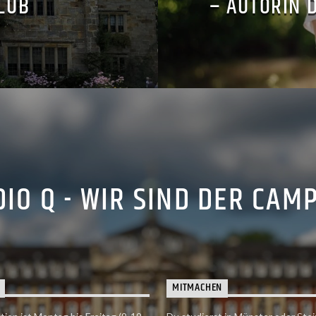
LUB
– AUTORIN 
IO Q - WIR SIND DER CAM
MITMACHEN