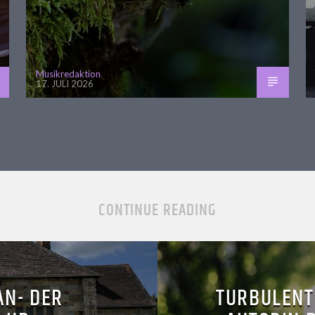
Musikredaktion
17. JULI 2026
CONTINUE READING
AN- DER
TURBULENT