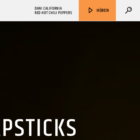
DANI CALIFORNIA
HÖREN
RED HOT CHILI PEPPERS
ZU HÖREN IN
Münster
90,9 MHz
Steinfurt
103,9 MHz
APSTICKS