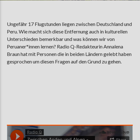
Ungefähr 17 Flugstunden liegen zwischen Deutschland und
AKTUELLE SENDUNG
Peru. Wie macht sich diese Entfernung auch in kulturellen
MOEBIUS
Unterschieden bemerkbar und was können wir von
19:00
24:00
Peruaner*innen lernen? Radio Q-Redakteurin Annalena
Braun hat mit Personen die in beiden Ländern gelebt haben
gesprochen um diesen Fragen auf den Grund zu gehen.
ZU HÖREN IN
Münster
90,9 MHz
Steinfurt
103,9 MHz