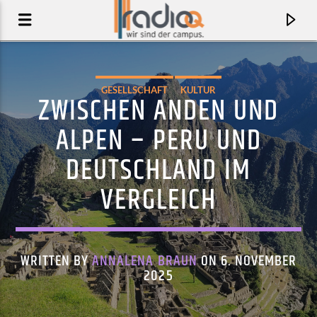
GESELLSCHAFT
KULTUR
ZWISCHEN ANDEN UND
ALPEN – PERU UND
DEUTSCHLAND IM
VERGLEICH
WRITTEN BY
ANNALENA BRAUN
ON 6. NOVEMBER
AKTUELLER TRACK
2025
DRIVE WITH NO DESTINATION
FERNWEHER