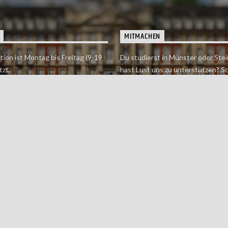
MITMACHEN
tion ist Montag bis Freitag (9-19
Du studierst in Münster oder Stei
tzt.
hast Lust uns zu unterstützen? S
 erreichst findet du hier.
einfach in der Redaktion vorbei o
dich bei uns.
Jetzt mitmachen