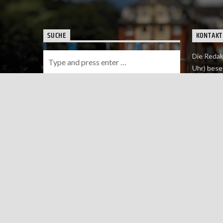
SUCHE
KONTAKT
Die Redak
Uhr) bese
Wie du uns