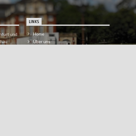
LINKS
Home
nfurt und
chau
Über uns
der melde
Impressum & Datenschutzerklärung