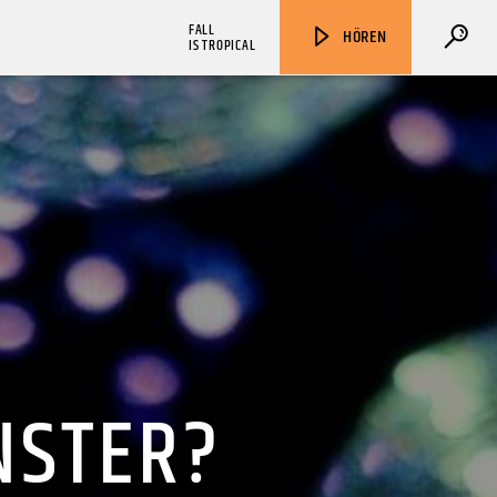
FALL
HÖREN
IS TROPICAL
ZU HÖREN IN
Münster
90,9 MHz
Steinfurt
103,9 MHz
NSTER?