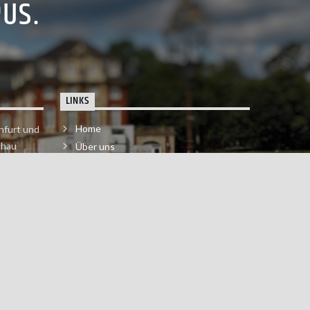
PUS.
LINKS
Home
nfurt und
chau
Über uns
der melde
Impressum & Datenschutzerklärung