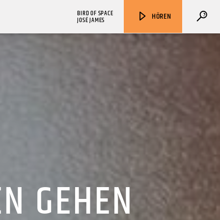
BIRD OF SPACE
HÖREN
JOSÉ JAMES
ZU HÖREN IN
Münster
90,9 MHz
Steinfurt
103,9 MHz
EN GEHEN