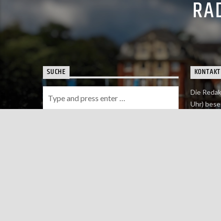
RAD
SUCHE
KONTAKT
Die Redak
Uhr) bese
Wie du uns