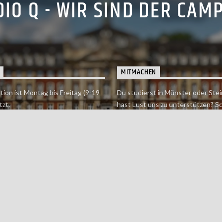
IO Q - WIR SIND DER CAM
MITMACHEN
tion ist Montag bis Freitag (9-19
Du studierst in Münster oder Stei
tzt.
hast Lust uns zu unterstützen? S
 erreichst findet du hier.
einfach in der Redaktion vorbei o
dich bei uns.
Jetzt mitmachen