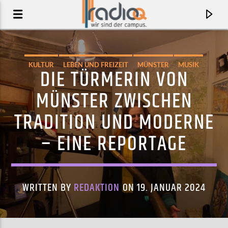
KULTUR
LEBEN UND FREIZEIT
MÜNSTER
MUSIK
DIE TÜRMERIN VON
WISSEN
MÜNSTER ZWISCHEN
TRADITION UND MODERNE
– EINE REPORTAGE
WRITTEN BY
REDAKTION
ON 19. JANUAR 2024
AKTUELLER TRACK
BREADANDBUTTER
EL PERRO DEL MAR