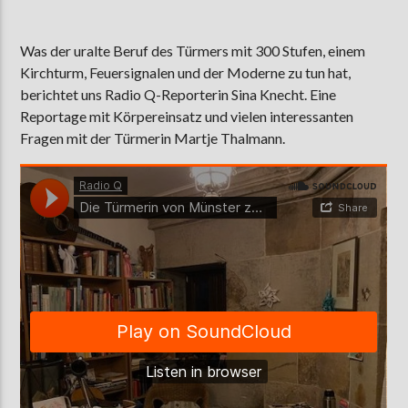
Was der uralte Beruf des Türmers mit 300 Stufen, einem
Kirchturm, Feuersignalen und der Moderne zu tun hat,
AKTUELLE SENDUNG
MOEBIUS
berichtet uns Radio Q-Reporterin Sina Knecht. Eine
Reportage mit Körpereinsatz und vielen interessanten
12:00
18:00
Fragen mit der Türmerin Martje Thalmann.
ZU HÖREN IN
Münster
90,9 MHz
Steinfurt
103,9 MHz