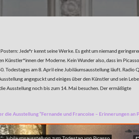
ostern: Jede*r kennt seine Werke. Es geht um niemand geringeren
en Künstler*innen der Moderne. Kein Wunder also, dass im Picass
0. Todestages am 8. April eine Jubiläumsausstellung läuft. Radio 
 Ausstellung angeguckt und einiges über den Künstler und sein Leb
die Ausstellung noch bis zum 14. Mai besuchen. Der ermäßigte
er die Ausstellung “Fernande und Francoise – Erinnerungen an P