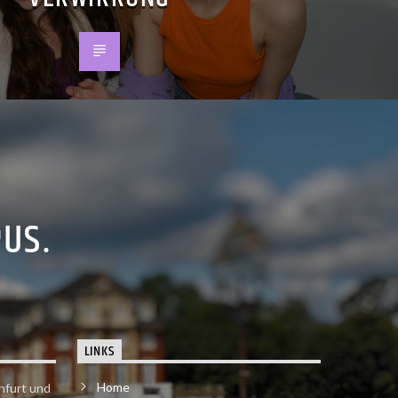
PUS.
LINKS
Home
nfurt und