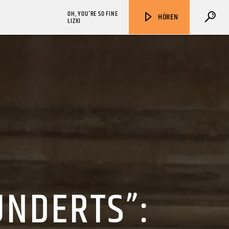
OH, YOU'RE SO FINE
HÖREN
LIZKI
ZU HÖREN IN
Münster
90,9 MHz
Steinfurt
103,9 MHz
UNDERTS”: